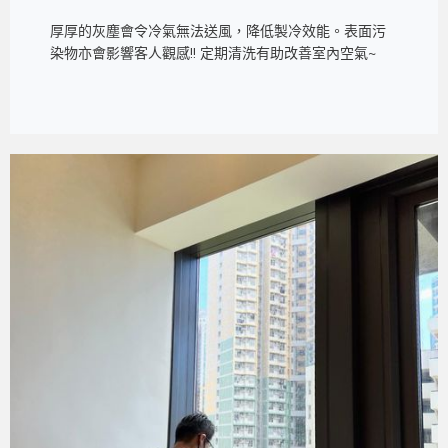
厚厚的灰塵會令冷氣無法送風，降低製冷效能。表面污
染物亦會影響客人觀感!! 定期清洗有助改善室內空氣~