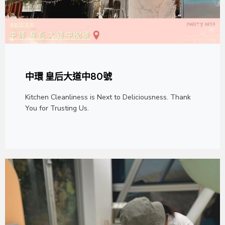
中環 皇后大道中80號
Kitchen Cleanliness is Next to Deliciousness. Thank
You for Trusting Us.