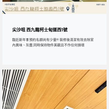
尖沙咀 西九龍柯士甸道西1號
臨近新年🧧預約名額尚有少量!!! 裝修後清潔有效去除室
內異味、灰塵,同時保持物件美觀且不作任何損壞